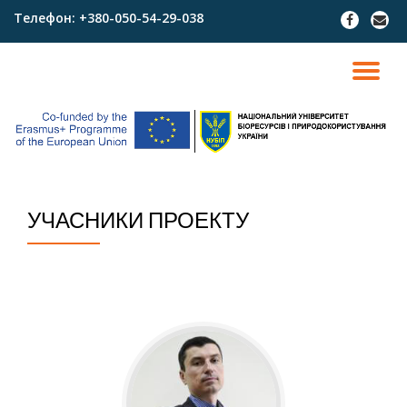
Телефон:
+380-050-54-29-038
fa-
fa-
facebook
envel
Skip
to
TO
content
NA
УЧАСНИКИ ПРОЕКТУ