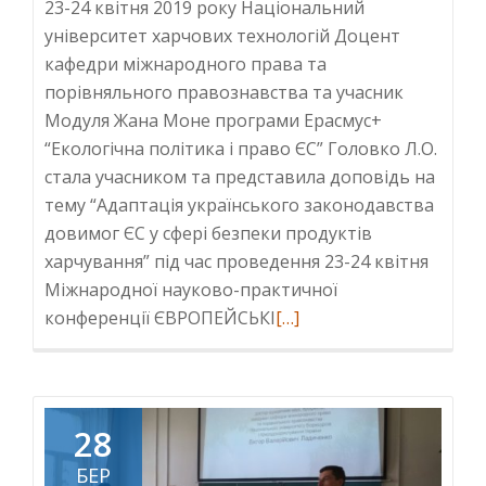
23-24 квітня 2019 року Національний
інформації
університет харчових технологій Доцент
кафедри міжнародного права та
порівняльного правознавства та учасник
Модуля Жана Моне програми Ерасмус+
“Екологічна політика і право ЄС” Головко Л.О.
стала учасником та представила доповідь на
тему “Адаптація українського законодавства
довимог ЄС у сфері безпеки продуктів
харчування” під час проведення 23-24 квітня
Міжнародної науково-практичної
Read
конференції ЄВРОПЕЙСЬКІ
[…]
more
about
Участь
у
28
міжнародній
БЕР
науково-