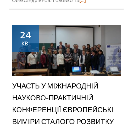
Read
Олександрівною Головко та
[…]
more
about
Головне
управління
24
Держгеокадастру
КВІ
у
Тернопільській
області.
Відбулось
засідання
УЧАСТЬ У МІЖНАРОДНІЙ
круглого
столу
НАУКОВО-ПРАКТИЧНІЙ
з
питань
КОНФЕРЕНЦІЇ ЄВРОПЕЙСЬКІ
доступу
ВИМІРИ СТАЛОГО РОЗВИТКУ
до
публічної