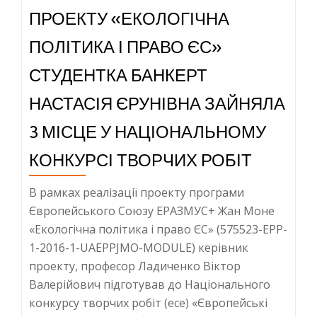
проек
ПРОЕКТУ «ЕКОЛОГІЧНА
«ЕКО
ПОЛІ
ПОЛІТИКА І ПРАВО ЄС»
І
СТУДЕНТКА БАНКЕРТ
ПРАВ
ЄС»
НАСТАСІЯ ЄРУНІВНА ЗАЙНЯЛА
3 МІСЦЕ У НАЦІОНАЛЬНОМУ
КОНКУРСІ ТВОРЧИХ РОБІТ
В рамках реалізації проекту програми
Європейського Союзу ЕРАЗМУС+ Жан Моне
«Екологічна політика і право ЄС» (575523-EPP-
1-2016-1-UAEPPJMO-MODULE) керівник
проекту, професор Ладиченко Віктор
Валерійович підготував до Національного
конкурсу творчих робіт (есе) «Європейські