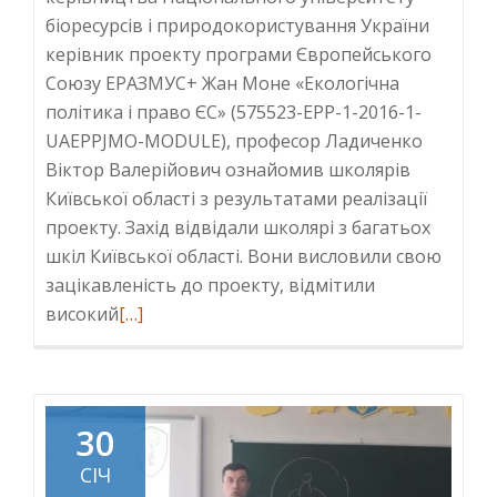
біоресурсів і природокористування України
керівник проекту програми Європейського
Союзу ЕРАЗМУС+ Жан Моне «Екологічна
політика і право ЄС» (575523-EPP-1-2016-1-
UAEPPJMO-MODULE), професор Ладиченко
Віктор Валерійович ознайомив школярів
Київської області з результатами реалізації
проекту. Захід відвідали школярі з багатьох
шкіл Київської області. Вони висловили свою
зацікавленість до проекту, відмітили
Read
високий
[…]
more
about
Ознайомлення
школярів
30
київської
СІЧ
області