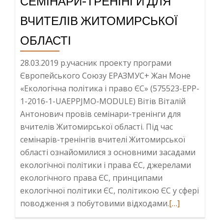
СЕМІНАРИ-ТРЕНІНГИ ДЛЯ
ПРАВО
ВЧИТЕЛІВ ЖИТОМИРСЬКОЇ
ЄС»
ОБЛАСТІ
28.03.2019 р.учасник проекту програми
Європейського Союзу ЕРАЗМУС+ Жан Моне
«Екологічна політика і право ЄС» (575523-EPP-
1-2016-1-UAEPPJMO-MODULE) Вітів Віталій
Антонович провів семінари-тренінги для
вчителів Житомирської області. Під час
семінарів-тренінгів вчителі Житомирської
області ознайомилися з основними засадами
екологічної політики і права ЄС, джерелами
екологічного права ЄС, принципами
екологічної політики ЄС, політикою ЄС у сфері
Read
поводження з побутовими відходами.
[…]
more