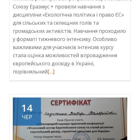
Союзу Еразмус + провели навчання з
дисципліни «Екологічна політика і право ЄС»
для сільських та селищних голів та
громадських активістів. Навчання проходило
у форматі тижневого інтенсиву. Особливо
важливими для учасників інтенсив курсу
стала оцінка можливостей впровадження
європейського досвіду в Україні,
Read
порівняльний
[…]
more
about
Проведено
інтенсив
14
курс
ЧЕР
для
сільських
та