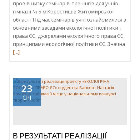
провів низку семінарів-тренінгів для учнів
гімназії № 5 м.Коростишів Житомирської
області. Під час семінарів учні ознайомилися з
основними засадами екологічної політики і
права ЄС, джерелами екологічного права ЄС,
Read
принципами екологічної політики ЄС. Значна
more
[…]
about
Семін
трені
для
23
учнів
СІЧ
м.
Корос
в
рамка
реаліз
В РЕЗУЛЬТАТІ РЕАЛІЗАЦІЇ