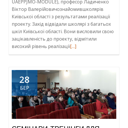
UAEPPJMO-MODULE), професор Ладиченко
Віктор Валерійовичознайомившколярів
Київської області з результатами реалізації
проекту. Захід відвідали школярі з багатьох
шкіл Київської області. Вони висловили свою
зацікавленість до проекту, відмітили
Read
високий рівень реалізації
[…]
more
about
ОЗНАЙОМЛЕННЯ
ШКОЛЯРІВ
28
КИЇВСЬКОЇ
БЕР
ОБЛАСТІ
З
ПРОЕКТОМ
«ЕКОЛОГІЧНА
ПОЛІТИКА
І