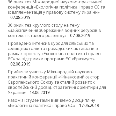
Збірник тез Міжнародної науково-практичної
Настасі
конференції «Екологічна політика і право ЄС та
їх імплементація у правову систему України»
Єрунів
07.08.2019
зайнял
Збірник тез круглого столу на тему
3
«Забезпечення збереження водних ресурсів в
місце
контексті сталого розвитку»
07.08.2019
у
Проведено інтенсив курс для сільських та
націон
селищних голів та громадських активістів в
рамках проекту «Екологічна політика і право
конкурс
ЄС» за підтримки програми ЄС «Еразмус+»
творчи
02.08.2019
робіт
Прийняли участь у Міжнародній науково-
практичній конференції «Фінансовий сектор
Європейського Союзу та сталий розвиток:
європейський досвід, стратегічні орієнтири для
України»
14.06.2019
Разом зі студентами вивчаємо дисципліну
«Екологічна політика і право ЄС»
17.05.2019