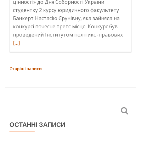
цінності» до Дня Соборності України
студентку 2 курсу юридичного факультету
Банкерт Настасію Єрунівну, яка зайняла на
конкурсі почесне третє місце. Конкурс був
Read
проведений Інститутом політико-правових
more
[…]
about
В
резуль
НАВІГАЦІЯ
Старіші записи
реаліза
ЗАПИСІВ
проект
«ЕКОЛ
ПОЛІТ
І
ПРАВО
ОСТАННІ ЗАПИСИ
ЄС»
студен
Банкер