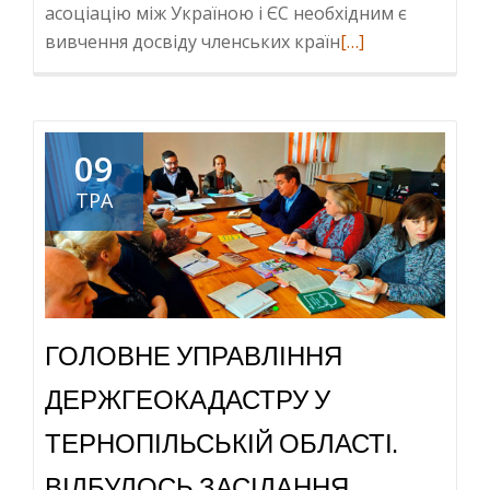
асоціацію між Україною і ЄС необхідним є
Read
вивчення досвіду членських країн
[…]
more
about
Разом
зі
09
студентами
ТРА
вивчаємо
дисципліну
«Екологічна
політика
і
ГОЛОВНЕ УПРАВЛІННЯ
право
ЄС»
ДЕРЖГЕОКАДАСТРУ У
ТЕРНОПІЛЬСЬКІЙ ОБЛАСТІ.
ВІДБУЛОСЬ ЗАСІДАННЯ