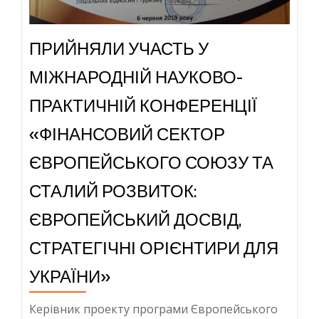
селищних
голів
ПРИЙНЯЛИ УЧАСТЬ У
та
громадських
МІЖНАРОДНІЙ НАУКОВО-
активістів
в
ПРАКТИЧНІЙ КОНФЕРЕНЦІЇ
рамках
«ФІНАНСОВИЙ СЕКТОР
проекту
«Екологічна
ЄВРОПЕЙСЬКОГО СОЮЗУ ТА
політика
СТАЛИЙ РОЗВИТОК:
і
право
ЄВРОПЕЙСЬКИЙ ДОСВІД,
ЄС»
СТРАТЕГІЧНІ ОРІЄНТИРИ ДЛЯ
за
підтримки
УКРАЇНИ»
програми
ЄС
Керівник проекту програми Європейського