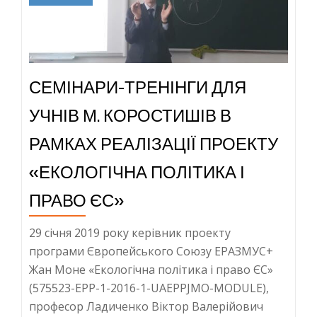
з
проектом
«ЕКОЛОГІЧНА
ПОЛІТИКА
СЕМІНАРИ-ТРЕНІНГИ ДЛЯ
І
ПРАВО
УЧНІВ М. КОРОСТИШІВ В
ЄС»
РАМКАХ РЕАЛІЗАЦІЇ ПРОЕКТУ
«ЕКОЛОГІЧНА ПОЛІТИКА І
ПРАВО ЄС»
29 січня 2019 року керівник проекту
програми Європейського Союзу ЕРАЗМУС+
Жан Моне «Екологічна політика і право ЄС»
(575523-EPP-1-2016-1-UAEPPJMO-MODULE),
професор Ладиченко Віктор Валерійович