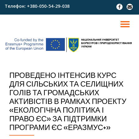
Телефон:
+380-050-54-29-038
fa-
fa-
facebook
envel
Skip
to
TO
content
NA
ПРОВЕДЕНО ІНТЕНСИВ КУРС
ДЛЯ СІЛЬСЬКИХ ТА СЕЛИЩНИХ
ГОЛІВ ТА ГРОМАДСЬКИХ
АКТИВІСТІВ В РАМКАХ ПРОЕКТУ
«ЕКОЛОГІЧНА ПОЛІТИКА І
ПРАВО ЄС» ЗА ПІДТРИМКИ
ПРОГРАМИ ЄС «ЕРАЗМУС+»