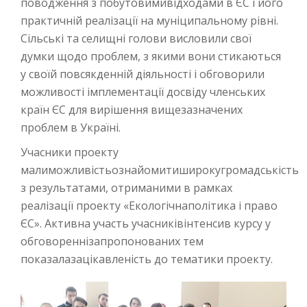
поводження з побутовимивідходами в ЄС і його
практичній реалізації на муніципальному рівні.
Сільські та селищні голови висловили свої
думки щодо проблем, з якими вони стикаються
у своїй повсякденній діяльності і обговорили
можливості імплементації досвіду членських
країн ЄС для вирішення вищезазначених
проблем в Україні.
Учасники проекту
малиможливістьознайомитиширокугромадськість
з результатами, отриманими в рамках
реалізації проекту «Екологічнаполітика і право
ЄС». Активна участь учасниківінтенсив курсу у
обговореннізапропонованих тем
показалазацікавленість до тематики проекту.