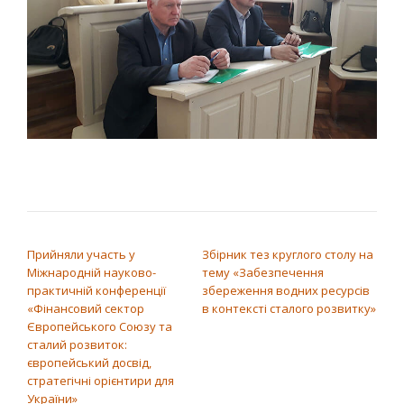
НАВІГАЦІЯ ЗАПИСІВ
Прийняли участь у
Збірник тез круглого столу на
Міжнародній науково-
тему «Забезпечення
практичній конференції
збереження водних ресурсів
«Фінансовий сектор
в контексті сталого розвитку»
Європейського Союзу та
сталий розвиток:
європейський досвід,
стратегічні орієнтири для
України»