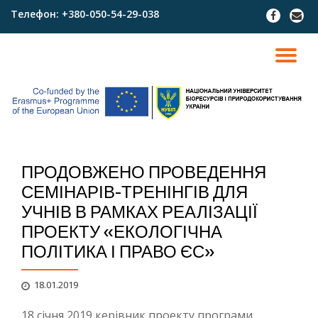
Телефон:
+380-050-54-29-038
fa-
fa-
facebook
envel
Skip
to
TO
content
NA
ПРОДОВЖЕНО ПРОВЕДЕННЯ
СЕМІНАРІВ-ТРЕНІНГІВ ДЛЯ
УЧНІВ В РАМКАХ РЕАЛІЗАЦІЇ
ПРОЕКТУ «ЕКОЛОГІЧНА
ПОЛІТИКА І ПРАВО ЄС»
18.01.2019
18 січня 2019 керівник проекту програми