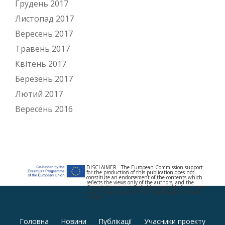
Грудень 2017
Листопад 2017
Вересень 2017
Травень 2017
Квітень 2017
Березень 2017
Лютий 2017
Вересень 2016
DISCLAIMER - The European Commission support
for the production of this publication does not
constitute an endorsement of the contents which
reflects the views only of the authors, and the
Commission cannot be held responsible for any use
which may be made of the information contained
therein.
Secondary
Головна
Новини
Публікації
Учасники проекту